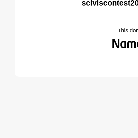
sciviscontest2
This do